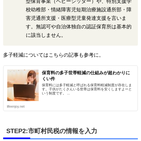
型保育事業（ベビーシッター）や、特別支援学
校幼稚部・情緒障害児短期治療施設通所部・障
害児通所支援・医療型児童発達支援を言いま
す。無認可や自治体独自の認証保育所は基本的
に該当しません。
多子軽減についてはこちらの記事も参考に。
保育料の多子世帯軽減の仕組みが超わかりに
くい件
保育料には多子軽減と呼ばれる保育料軽減制度が存在しま
す。子供がたくさんいる世帯は保育料を安くしますよーと
いう制度です。 ...
lifeenjoy.net
STEP2:市町村民税の情報を入力