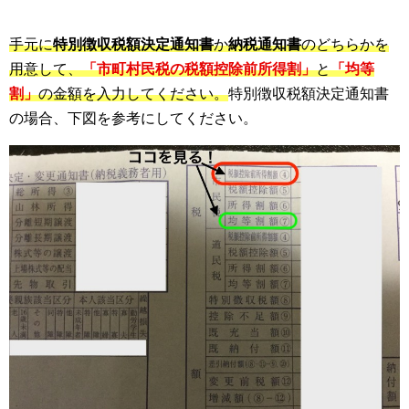
手元に
特別徴収税額決定通知書
か
納税通知書
のどちらかを
用意して、
「市町村民税の税額控除前所得割」
と
「均等
割」
の金額を入力してください。
特別徴収税額決定通知書
の場合、下図を参考にしてください。