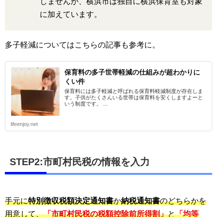
しませんが、横浜市は独自に横浜保育室も対象
に加えています。
多子軽減についてはこちらの記事も参考に。
保育料の多子世帯軽減の仕組みが超わかりに
くい件
保育料には多子軽減と呼ばれる保育料軽減制度が存在しま
す。子供がたくさんいる世帯は保育料を安くしますよーと
いう制度です。 ...
lifeenjoy.net
STEP2:市町村民税の情報を入力
手元に
特別徴収税額決定通知書
か
納税通知書
のどちらかを
用意して、
「市町村民税の税額控除前所得割」
と
「均等