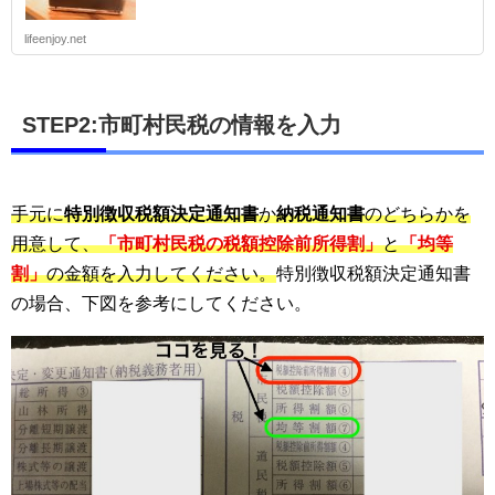
lifeenjoy.net
STEP2:市町村民税の情報を入力
手元に
特別徴収税額決定通知書
か
納税通知書
のどちらかを
用意して、
「市町村民税の税額控除前所得割」
と
「均等
割」
の金額を入力してください。
特別徴収税額決定通知書
の場合、下図を参考にしてください。